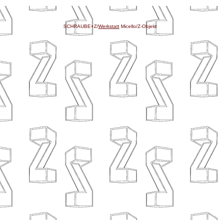
SCHRAUBE+Z/
Werkstatt
Micello/Z-Objekt