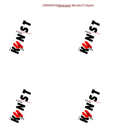
ZWINGEN/
Werkstatt
Micello/Z-Objekt