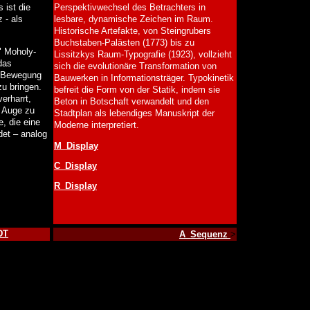
 ist die
Perspektivwechsel des Betrachters in
 - als
lesbare, dynamische Zeichen im Raum.
Historische Artefakte, von Steingrubers
Buchstaben-Palästen (1773) bis zu
" Moholy-
Lissitzkys Raum-Typografie (1923), vollzieht
das
sich die evolutionäre Transformation von
d Bewegung
Bauwerken in Informationsträger. Typokinetik
zu bringen.
befreit die Form von der Statik, indem sie
erharrt,
Beton in Botschaft verwandelt und den
 Auge zu
Stadtplan als lebendiges Manuskript der
e, die eine
Moderne interpretiert.
det – analog
M_Display
C_Display
R_Display
DT
A_Sequenz
>