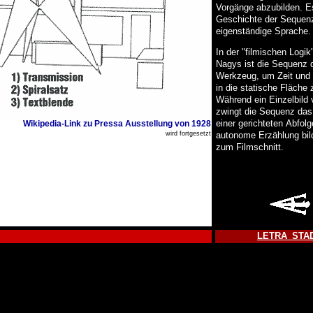
Vorgänge abzubilden. Es
Geschichte der Sequenz
eigenständige Sprache.
In der "filmischen Logik
Nagys ist die Sequenz 
Werkzeug, um Zeit un
in die statische Fläche 
Während ein Einzelbild v
zwingt die Sequenz das
einer gerichteten Abfolg
Wikipedia-Link zu Pressa Ausstellung von 1928
autonome Erzählung bil
wird fortgesetzt
zum Filmschnitt.
LETRA_STA