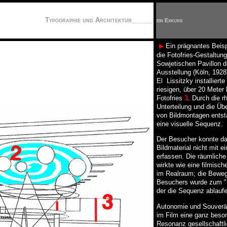
Typographie und Architektur
______
ein Exkurs
Ein prägnantes Beispi
die Fotofries-Gestaltun
Sowjetischen Pavillon d
Ausstellung (Köln, 1928
El Lissitzky installierte
riesigen, über 20 Meter
Fotofries
3
. Durch die 
Unterteilung und die Üb
von Bildmontagen ents
eine visuelle Sequenz.
Der Besucher konnte d
Bildmaterial nicht mit e
erfassen. Die räumliche
wirkte wie eine filmisc
im Realraum; die Bewe
Besuchers wurde zum "P
der die Sequenz ablaufe
Autonomie und Souverä
im Film eine ganz beso
Resonanz gesellschaftl