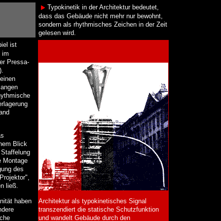
Typokinetik in der Architektur bedeutet,
dass das Gebäude nicht mehr nur bewohnt,
sondern als rhythmisches Zeichen in der Zeit
gelesen wird.
el ist
g im
er Pressa-
).
 einen
 langen
rhythmische
erlagerung
tand
as
inem Blick
 Staffelung
he Montage
gung des
rojektor",
n ließ.
nität haben
Architektur als typokinetisches Signal
ndere
transzendiert die statische Schutzfunktion
iche
und wandelt Gebäude durch den